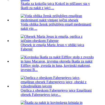
Škatla za kokošja jajca Kokoš in piščanec sta v
škatli za nakit z jajci ...
Votla oblika žensk priljubljen emajl medeninasti
nakit vin ...
Obesek iz emajla Maria Jesus v obliki jajca
Fabergé
Eifflov stolp, zvezda in luna, kovinski makroni,
izvrstni B...
Ogrlica z obeskom Fabergejevo jajce Emajlirani
obesek Fabergejevo jajce...