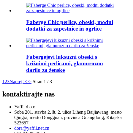
Faberge Chic perlice, obeski, modni
dodatki za zapestnice in ogrlice
Fabergejevi luksuzni obeski s
križnimi perlicami, glamurozno
darilo za ženske
1
2
3
Naprej >
>>
Stran 1 / 3
kontaktirajte nas
Yaffil d.o.o.
Soba 201, stavba 2, št. 2, ulica Liheng Baijiawang, mesto
Qingxi, mesto Dongguan, provinca Guangdong, Kitajska
523657
dora@yaffil.net.cn