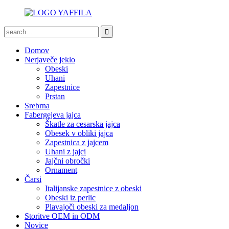
Domov
Nerjaveče jeklo
Obeski
Uhani
Zapestnice
Prstan
Srebrna
Fabergejeva jajca
Škatle za cesarska jajca
Obesek v obliki jajca
Zapestnica z jajcem
Uhani z jajci
Jajčni obročki
Ornament
Čarsi
Italijanske zapestnice z obeski
Obeski iz perlic
Plavajoči obeski za medaljon
Storitve OEM in ODM
Novice