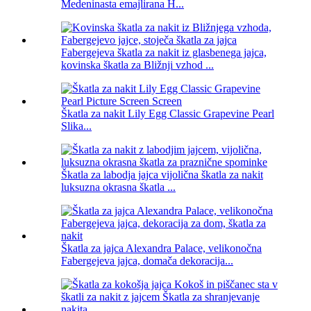
Medeninasta emajlirana H...
Fabergejeva škatla za nakit iz glasbenega jajca,
kovinska škatla za Bližnji vzhod ...
Škatla za nakit Lily Egg Classic Grapevine Pearl
Slika...
Škatla za labodja jajca vijolična škatla za nakit
luksuzna okrasna škatla ...
Škatla za jajca Alexandra Palace, velikonočna
Fabergejeva jajca, domača dekoracija...