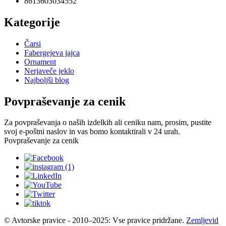
8613603034552
Kategorije
Čarsi
Fabergejeva jajca
Ornament
Nerjaveče jeklo
Najboljši blog
Povpraševanje za cenik
Za povpraševanja o naših izdelkih ali ceniku nam, prosim, pustite
svoj e-poštni naslov in vas bomo kontaktirali v 24 urah.
Povpraševanje za cenik
© Avtorske pravice - 2010–2025: Vse pravice pridržane.
Zemljevid