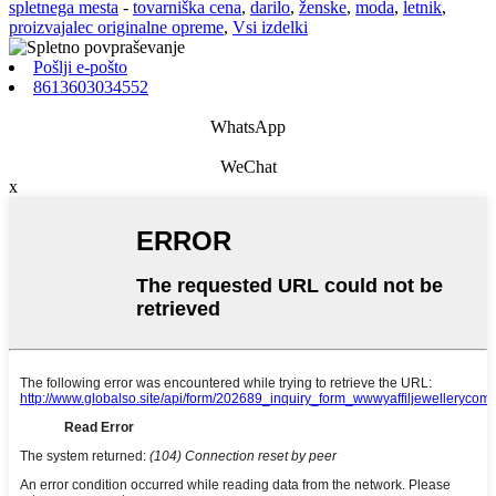
spletnega mesta
-
tovarniška cena
,
darilo
,
ženske
,
moda
,
letnik
,
proizvajalec originalne opreme
,
Vsi izdelki
Pošlji e-pošto
8613603034552
WhatsApp
WeChat
x